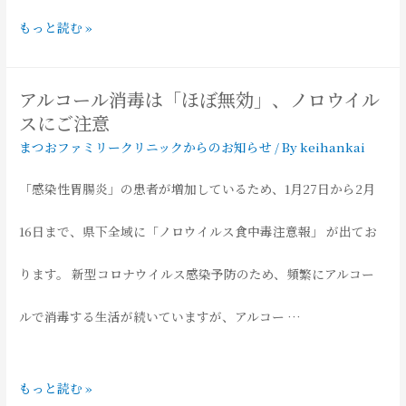
コ
もっと読む »
ロ
アルコール消毒は「ほぼ無効」、ノロウイル
ナ
スにご注意
まつおファミリークリニックからのお知らせ
/ By
keihankai
ワ
「感染性胃腸炎」の患者が増加しているため、1月27日から2月
ク
16日まで、県下全域に「ノロウイルス食中毒注意報」 が出てお
チ
ります。 新型コロナウイルス感染予防のため、頻繁にアルコー
ン
ルで消毒する生活が続いていますが、アルコー …
接
種
ア
もっと読む »