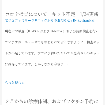
1/31
ル
更
コロナ検査について キット不足 1/24更新
コ
まつおファミリークリニックからのお知らせ
/ By
keihankai
新
ー
現在PCR検査（RT-PCRおよびID-NOW）および抗原検査を行っ
空
ル
ていますが、ニュースでも報じられておりますように、検査キッ
き
消
トが不足しています。すでに予約いただいてる患者さんのキット
情
毒
は確保しています。しかしながら今後予 …
報
は
コ
もっと読む »
「ほ
ロ
ぼ
２月からの診療体制、およびワクチン予約に
ナ