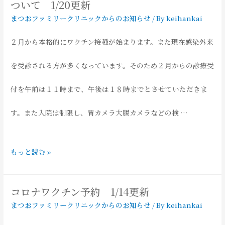
無
ついて 1/20更新
まつおファミリークリニックからのお知らせ
/ By
keihankai
検
効」、
２月から本格的にワクチン接種が始まります。また現在感染外来
査
ノ
を受診される方が多くなっています。そのため２月からの診療受
に
ロ
付を午前は１１時まで、午後は１８時までとさせていただきま
つ
ウ
す。また入院は制限し、胃カメラ大腸カメラなどの検 …
い
イ
て
ル
２
もっと読む »
キ
ス
月
ッ
に
コロナワクチン予約 1/14更新
か
まつおファミリークリニックからのお知らせ
/ By
keihankai
ト
ご
ら