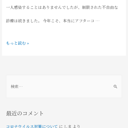
チ
ク
一人感染することはありませんでしたが、制限された不自由な
ン
チ
診療は続きました。 今年こそ、本当にアフターコ …
予
ン
ま
もっと読む »
約
予
つ
1/14
約
お
更
に
検
通
新
つ
索
:
信
い
2022
最近のコメント
て
年
1/20
コロナウイルス対策について
に
しま
より