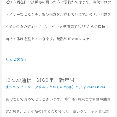
近江八幡在住で接種券の届いた方は予約ができます。当院ではフ
不
注
の
ァイザー製とモデルナ製の両方を用意しています。モデルナ製ワ
足
意
診
クチンの為のディープフリーザーも準備完了し2月からの接種に
1/24
療
向けて体制を整えていきます。発熱外来ではコロナ …
更
体
新
コ
もっと読む »
制、
ロ
お
まつお通信 2022年 新年号
ナ
よ
まつおファミリークリニックからのお知らせ
/ By
keihankai
ワ
び
あけましておめでとうございます。 昨年も9月末まで緊急事態宣
ク
ワ
言が続き、コロナ禍の1年となりました。幸いクリニックでは誰