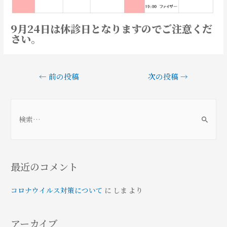
9月24日は休診日となりますのでご注意くだ
さい。
投
←
前の投稿
次の投稿
→
稿
ナ
ビ
検
ゲ
索
ー
:
シ
ョ
最近のコメント
ン
コロナウイルス対策について
に
しま
より
アーカイブ