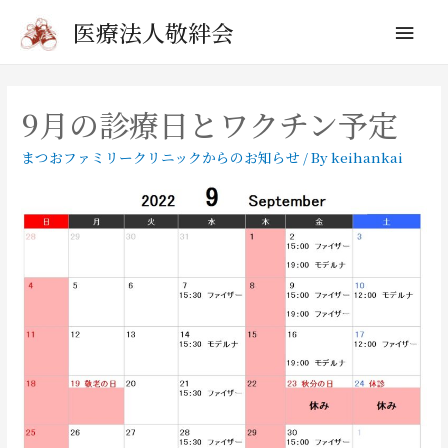
メ
医療法人敬絆会
イ
ン
9月の診療日とワクチン予定
メ
まつおファミリークリニックからのお知らせ
/ By
keihankai
ニ
ュ
ー