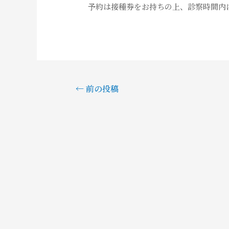
予約は接種券をお持ちの上、診察時間内
投
←
前の投稿
稿
ナ
ビ
ゲ
ー
シ
ョ
ン