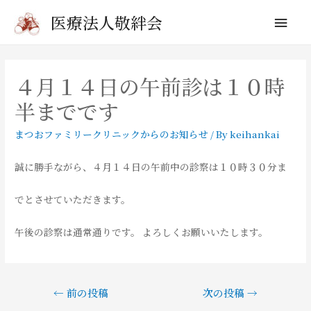
メ
医療法人敬絆会
イ
ン
４月１４日の午前診は１０時
半までです
メ
ニ
まつおファミリークリニックからのお知らせ
/ By
keihankai
ュ
誠に勝手ながら、４月１４日の午前中の診察は１０時３０分ま
ー
でとさせていただきます。
午後の診察は通常通りです。 よろしくお願いいたします。
投
←
前の投稿
次の投稿
→
稿