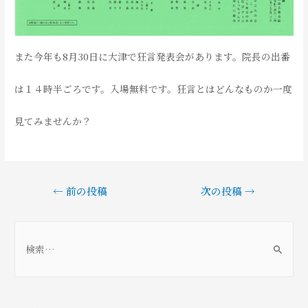
また今年も8月30日に大津で狂言発表会があります。院長の出番
は１４時半ごろです。入場無料です。狂言とはどんなものか一度
見てみませんか？
投
←
前の投稿
次の投稿
→
稿
ナ
ビ
検
ゲ
索
ー
:
シ
ョ