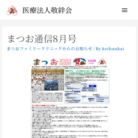
メ
医療法人敬絆会
イ
ン
まつお通信8月号
メ
まつおファミリークリニックからのお知らせ
/ By
keihankai
ニ
ュ
ー